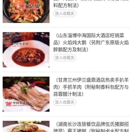
料配方制法）
放入收藏夹
（山东淄博中海国际大酒店旺销菜
品）火焰炖大鹅（另附广东原版火焰
醉鹅配方及制法）
放入收藏夹
（甘肃兰州伊兰盛鼎酒店热卖手扒羊
肉）手抓羊肉（附秘制香料包配方与
蒜蓉醋汁制法）
放入收藏夹
（湖南长沙连锁餐饮品牌伍氏猪脚招
牌菜）霸王猪脚（附秘制卤水配方制