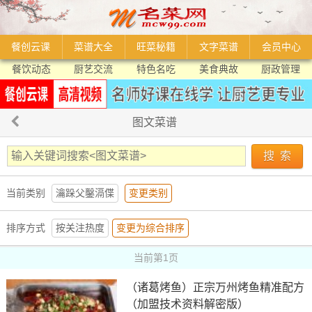
餐创云课
菜谱大全
旺菜秘籍
文字菜谱
会员中心
餐饮动态
厨艺交流
特色名吃
美食典故
厨政管理
图文菜谱
当前类别
瀹跺父鑿滆偞
变更类别
排序方式
按关注热度
变更为综合排序
当前第1页
（诸葛烤鱼）正宗万州烤鱼精准配方
（加盟技术资料解密版）