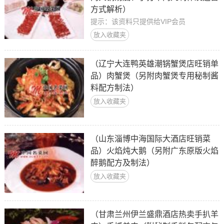
方式解析）
提示：该资料只提供给VIP会员
放入收藏夹
（辽宁大连鸭英雄潮锅蟹煲店旺销单
品）肉蟹煲（另附肉蟹煲专用秘制酱
料配方制法）
放入收藏夹
（山东淄博中海国际大酒店旺销菜
品）火焰炖大鹅（另附广东原版火焰
醉鹅配方及制法）
放入收藏夹
（甘肃兰州伊兰盛鼎酒店热卖手扒羊