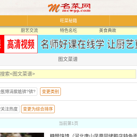
旺菜秘籍
厨艺交流
特色名吃
美食典故
图文菜谱
浼氬憳涓撳尯锛?锛?
变更类别
按关注热度
变更为综合排序
当前第1页
糖醋饹馇（河北唐山凤凰园烤鸭店特色