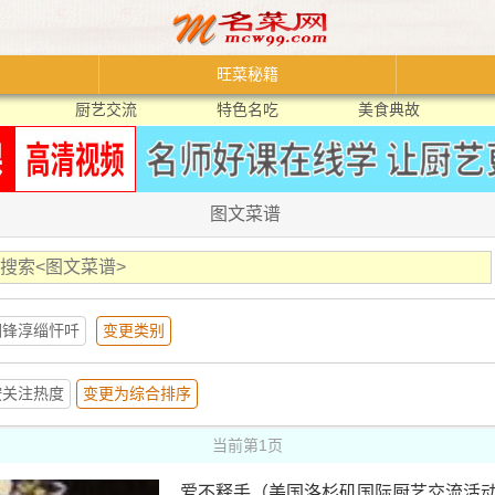
旺菜秘籍
厨艺交流
特色名吃
美食典故
图文菜谱
娴锋淳缁忓吀
变更类别
按关注热度
变更为综合排序
当前第1页
爱不释手（美国洛杉矶国际厨艺交流活