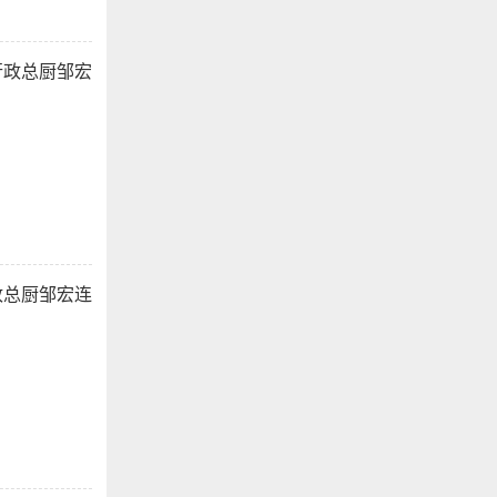
行政总厨邹宏
政总厨邹宏连