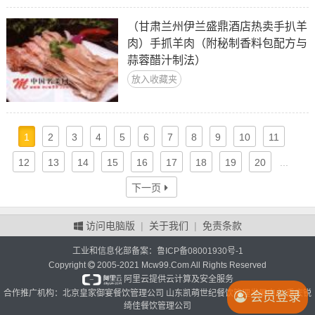
（甘肃兰州伊兰盛鼎酒店热卖手扒羊
肉）手抓羊肉（附秘制香料包配方与
蒜蓉醋汁制法）
放入收藏夹
1
2
3
4
5
6
7
8
9
10
11
12
13
14
15
16
17
18
19
20
...
下一页
访问电脑版
|
关于我们
|
免责条款
工业和信息化部备案：
鲁ICP备08001930号-1
Copyright
2005-2021 Mcw99.Com All Rights Reserved
阿里云提供云计算及安全服务
合作推广机构：北京皇家御宴餐饮管理公司 山东凯萌世纪餐饮管理发展中心 重庆锐
会员登录
绮佳餐饮管理公司