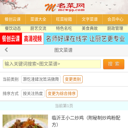
餐创云课
菜谱大全
旺菜秘籍
文字菜谱
会员中心
餐饮动态
厨艺交流
特色名吃
美食典故
厨政管理
图文菜谱
当前类别
灏忔湰鍒涗笟涓撴爮
变更类别
排序方式
按关注热度
变更为综合排序
当前第1页
临沂王小二炒鸡（附秘制炒鸡粉配
方）