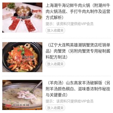
上海潮牛海记鲜牛肉火锅（附潮州牛
肉火锅汤底、手打牛肉丸制作及运营
方式解析）
提示：该资料只提供给VIP会员
放入收藏夹
（辽宁大连鸭英雄潮锅蟹煲店旺销单
品）肉蟹煲（另附肉蟹煲专用秘制酱
料配方制法）
放入收藏夹
（羊肉汤）山东高家羊汤破解版（另
附羊汤颜色稠白、滋味香浓制作秘技
与关键要点）
提示：该资料只提供给VIP会员
放入收藏夹