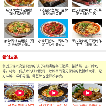
新疆大盘鸡完整版
（诸葛烤鱼坊）金牌
武汉精武鸭脖（完整
（附炒鸡秘制酱..
香辣味烤鱼正..
配方制作工艺..
麻辣香锅实用版（附
小龙虾酱料、香料的
重庆酸辣粉正规制作
新版秘制香锅..
加工及相关菜..
工艺（附鲜汤..
餐创云课
餐创云课以高清视频的形式详细讲解各旺销菜、招牌菜、热门小吃
等，将每一份技术的旺销秘籍、致胜密码毫无保留的教授给大家，配
方准确、详细易懂，零基础也能轻松学会。
正宗淮南牛肉汤配方
砂锅米线/土豆粉配
五香卤蛋卤鸡蛋卤水