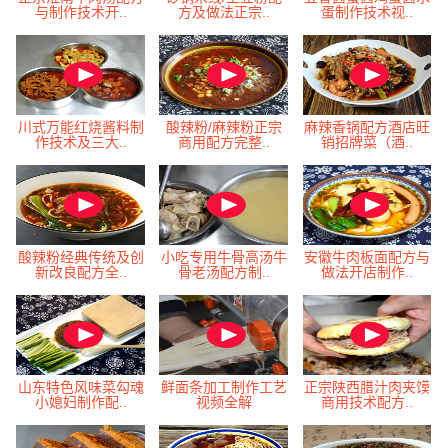
与制作技术开..
方及做法正宗..
蛋制作技术视..
川式万能红烧酱料制
酸辣粉/麻辣粉正宗
麻辣香锅配方酒店旺
作技术及三大..
商用配方完整..
销招牌菜（酒..
酸辣粉经典传统及创
小吃专用牛骨高汤牛
安徽牛肉板面配方与
新改良配方全..
骨老汤配方制..
做法开店制作..
山东特色风味菜勾魂
鲜面条加工制作工艺
正宗陕西腊汁肉夹馍
小媳妇制作配..
视频全解
商用技术配方..