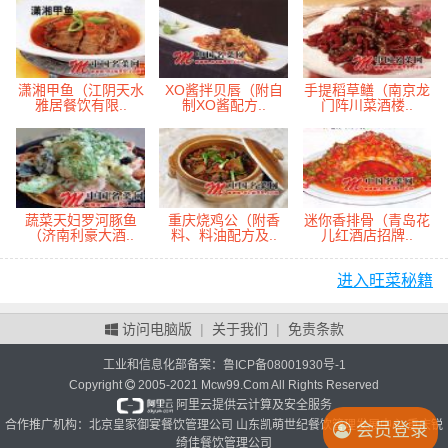
潇湘甲鱼（江阴天水
XO酱拌贝唇（附自
手提稻草鳝（南京龙
雅居餐饮有限..
制XO酱配方..
门阵川菜酒楼..
蔬菜天妇罗河豚鱼
重庆烧鸡公（附香
迷你香排骨（青岛花
（济南利豪大酒..
料、料油配方及..
儿红酒店招牌..
进入旺菜秘籍
访问电脑版
|
关于我们
|
免责条款
工业和信息化部备案：
鲁ICP备08001930号-1
Copyright
2005-2021 Mcw99.Com All Rights Reserved
阿里云提供云计算及安全服务
合作推广机构：北京皇家御宴餐饮管理公司 山东凯萌世纪餐饮管理发展中心 重庆锐
会员登录
绮佳餐饮管理公司