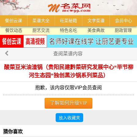
餐创云课
菜谱大全
旺菜秘籍
文字菜谱
会员中心
餐饮动态
厨艺交流
特色名吃
美食典故
厨政管理
查阅菜谱内容
酸菜豆米油渣锅（贵阳民建黔菜研究发展中心“毕节柳
河生态园”独创黑沙锅系列菜品）
抱歉，该内容仅限VIP会员查阅
了解如何升级VIP
放入收藏夹
猜你喜欢