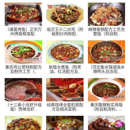
（诸葛烤鱼）正宗万
临沂王小二炒鸡（附
麻辣香锅配方工艺完
州烤鱼精准配..
秘制炒鸡粉配..
整版（附自制..
重庆鸡公煲特制配方
新版水煮鱼（附老
（河北衡水锦湖渝乡
及制作工艺（..
油、红汤配方及..
辣鸭头总店招..
（十三香小龙虾升级
经典烧烤全套机密配
重庆酸辣粉实用版
版）馋神龙虾..
方及相关菜例..
（附自制汤料、..