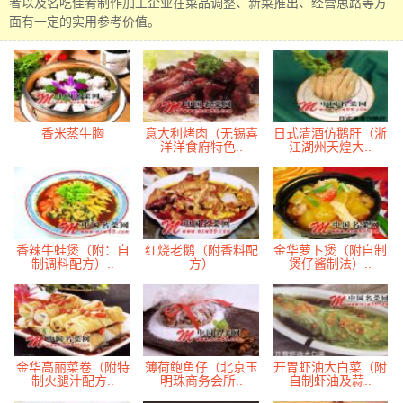
者以及名吃佳肴制作加工企业在菜品调整、新菜推出、经营思路等方
面有一定的实用参考价值。
香米蒸牛胸
意大利烤肉（无锡喜
日式清酒仿鹅肝（浙
洋洋食府特色..
江湖州天煌大..
香辣牛蛙煲（附：自
红烧老鹅（附香料配
金华萝卜煲（附自制
制调料配方）..
方）
煲仔酱制法）..
金华高丽菜卷（附特
薄荷鲍鱼仔（北京玉
开胃虾油大白菜（附
制火腿汁配方..
明珠商务会所..
自制虾油及蒜..