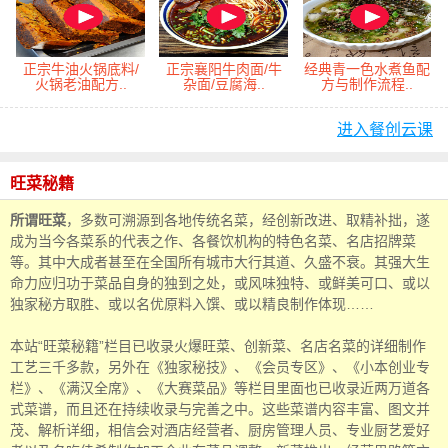
正宗牛油火锅底料/
正宗襄阳牛肉面/牛
经典青一色水煮鱼配
火锅老油配方..
杂面/豆腐海..
方与制作流程..
进入餐创云课
旺菜秘籍
所谓旺菜
，多数可溯源到各地传统名菜，经创新改进、取精补拙，遂
成为当今各菜系的代表之作、各餐饮机构的特色名菜、名店招牌菜
等。其中大成者甚至在全国所有城市大行其道、久盛不衰。其强大生
命力应归功于菜品自身的独到之处，或风味独特、或鲜美可口、或以
独家秘方取胜、或以名优原料入馔、或以精良制作体现……
本站“旺菜秘籍”栏目已收录火爆旺菜、创新菜、名店名菜的详细制作
工艺三千多款，另外在《独家秘技》、《会员专区》、《小本创业专
栏》、《满汉全席》、《大赛菜品》等栏目里面也已收录近两万道各
式菜谱，而且还在持续收录与完善之中。这些菜谱内容丰富、图文并
茂、解析详细，相信会对酒店经营者、厨房管理人员、专业厨艺爱好