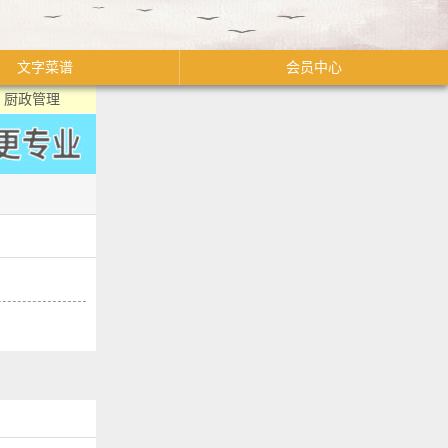
文字菜谱
会员中心
厨政管理