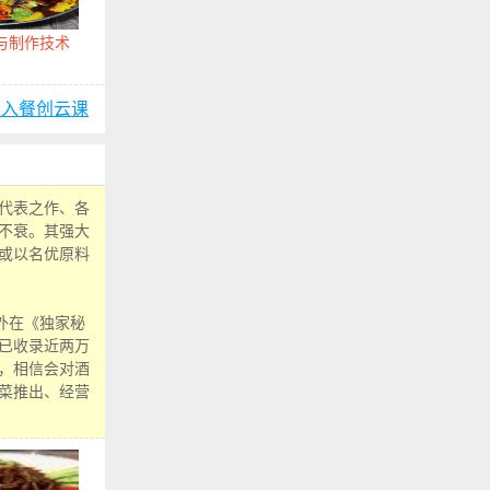
与制作技术
进入餐创云课
代表之作、各
不衰。其强大
或以名优原料
外在《独家秘
已收录近两万
，相信会对酒
菜推出、经营