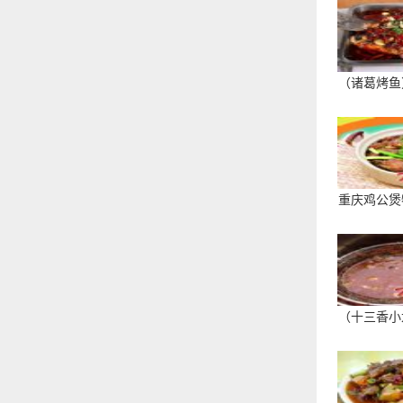
（诸葛烤鱼
重庆鸡公煲
（十三香小