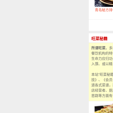
青岛秘方排
旺菜秘籍
所谓旺菜
，多
餐饮机构的特
生命力应归功
入馔、或以精
本站“旺菜秘
技》、《会员
道各式菜谱，
店经营者、厨
思路等方面有