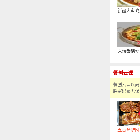
新疆大盘鸡
麻辣香锅实
餐创云课
餐创云课以高
胜密码毫无保
五香酱驴肉