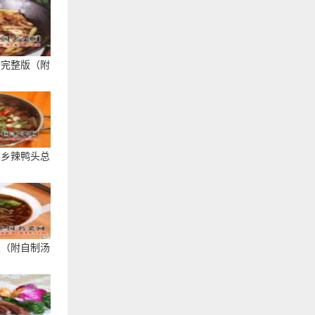
艺完整版（附
渝乡辣鸭头总
版（附自制汤