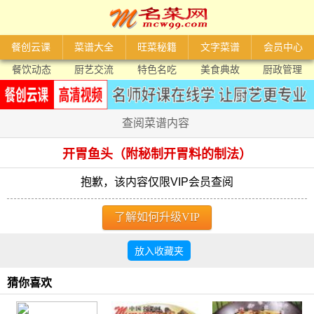
餐创云课
菜谱大全
旺菜秘籍
文字菜谱
会员中心
餐饮动态
厨艺交流
特色名吃
美食典故
厨政管理
查阅菜谱内容
开胃鱼头（附秘制开胃料的制法）
抱歉，该内容仅限VIP会员查阅
了解如何升级VIP
放入收藏夹
猜你喜欢