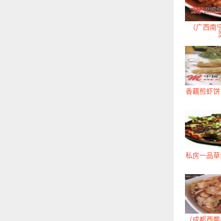
（广西南
香藕煎虾饼
私房一品草
（成都西蜀