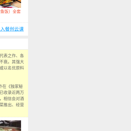
烤鱼饭）全套
进入餐创云课
代表之作、各
不衰。其强大
或以名优原料
外在《独家秘
已收录近两万
，相信会对酒
菜推出、经营