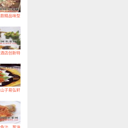
五款精品味型
天酒店创新特
独山子易弘轩
特色汁、葱油