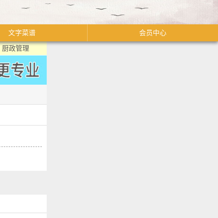
文字菜谱
会员中心
厨政管理