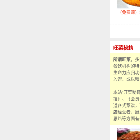
（免费课）
旺菜秘籍
所谓旺菜
，多
餐饮机构的特
生命力应归功
入馔、或以精
本站“旺菜秘
技》、《会员
道各式菜谱，
店经营者、厨
思路等方面有