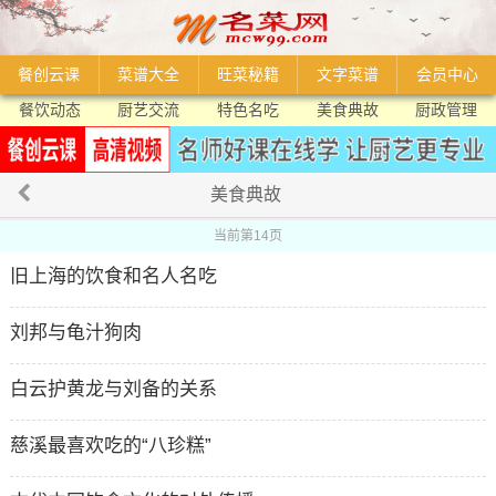
餐创云课
菜谱大全
旺菜秘籍
文字菜谱
会员中心
餐饮动态
厨艺交流
特色名吃
美食典故
厨政管理
美食典故
当前第14页
旧上海的饮食和名人名吃
刘邦与龟汁狗肉
白云护黄龙与刘备的关系
慈溪最喜欢吃的“八珍糕”