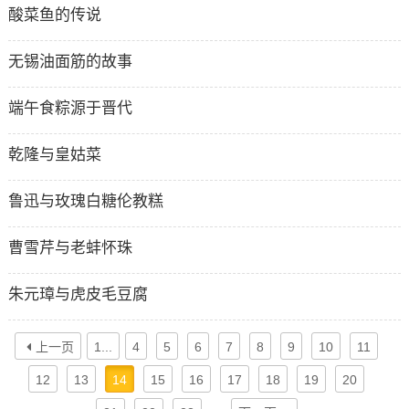
酸菜鱼的传说
无锡油面筋的故事
端午食粽源于晋代
乾隆与皇姑菜
鲁迅与玫瑰白糖伦教糕
曹雪芹与老蚌怀珠
朱元璋与虎皮毛豆腐
上一页
1...
4
5
6
7
8
9
10
11
12
13
14
15
16
17
18
19
20