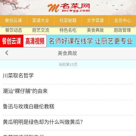
餐创云课
菜谱大全
旺菜秘籍
文字菜谱
会员中心
餐饮动态
厨艺交流
特色名吃
美食典故
厨政管理
美食典故
当前第15页
川菜取名哲学
潮汕“粿仔脯”的由来
鲁迅与玫瑰白糖伦教糕
黄瓜明明是绿色却为什么叫做黄瓜？