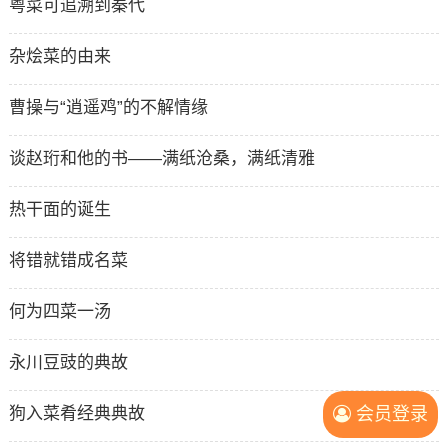
粤菜可追溯到秦代
杂烩菜的由来
曹操与“逍遥鸡”的不解情缘
谈赵珩和他的书——满纸沧桑，满纸清雅
热干面的诞生
将错就错成名菜
何为四菜一汤
永川豆豉的典故
狗入菜肴经典典故
会员登录