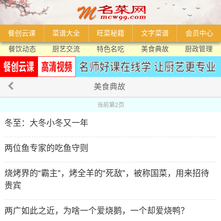
餐创云课
菜谱大全
旺菜秘籍
文字菜谱
会员中心
餐饮动态
厨艺交流
特色名吃
美食典故
厨政管理
美食典故
当前第2页
冬至：大冬小冬又一年
两位鱼专家的吃鱼守则
烧烤界的“霸主”，烤全羊的“死敌”，被称国菜，用来招待
贵宾
两广如此之近，为啥一个爱烧鹅，一个却爱烧鸭？