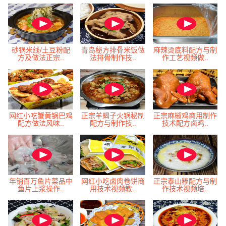
砂锅米线/土豆粉配
青岛秘方排骨米饭做
麻辣烫底料配方与制
方及做法正宗..
法排骨制作技..
作工艺视频做..
网红小吃蟹黄锅巴鸡
正宗羊蝎子火锅秘制
正宗麻椒鸡商用制作
配方做法风味..
配方与制作技..
技术配方卤鸡..
年销百万鱼片菜品中
网红小吃卤肉卷饼商
正宗泰山糁配方与制
鱼片上浆操作..
用技术视频教..
作技术视频培..