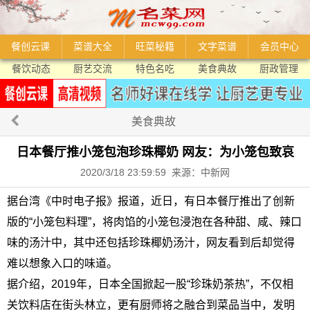
餐创云课
菜谱大全
旺菜秘籍
文字菜谱
会员中心
餐饮动态
厨艺交流
特色名吃
美食典故
厨政管理
美食典故
日本餐厅推小笼包泡珍珠椰奶 网友：为小笼包致哀
2020/3/18 23:59:59 来源：中新网
据台湾《中时电子报》报道，近日，有日本餐厅推出了创新
版的“小笼包料理”，将肉馅的小笼包浸泡在各种甜、咸、辣口
味的汤汁中，其中还包括珍珠椰奶汤汁，网友看到后却觉得
难以想象入口的味道。
据介绍，2019年，日本全国掀起一股“珍珠奶茶热”，不仅相
关饮料店在街头林立，更有厨师将之融合到菜品当中，发明