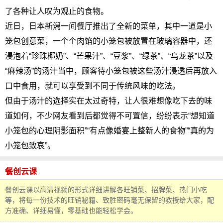
了各种让人叹为观止的食物。
近日，日本新潟一间餐厅推出了全新的菜单，其中一道是小
笼包创意菜，一个个肉馅的小笼包被放置在玻璃容器中，还
浸泡着“珍珠椰奶”、“芒果汁”、“豆浆”、“绿茶”、“乌龙茶”以及
“麻辣汤”的汤汁当中，顾客待小笼包被这些汤汁浸透后再放入
口中食用，就可以享受到不同于传统风味的吃法。
但由于汤汁的选择实在太过奇特，让人很难想像吃下去的味
道如何，不少网友看到后都觉得不可置信，纷纷表示“想知道
小笼包的心理阴影面积”“有点像婚宴上整新人的食物”“真的为
小笼包致哀”。
餐创云课
餐创云课以高清视频的形式详细讲解各旺销菜、招牌菜、热门小吃
等，将每一份技术的旺销秘籍、致胜密码毫无保留的教授给大家，配
方准确、详细易懂，零基础也能轻松学会。