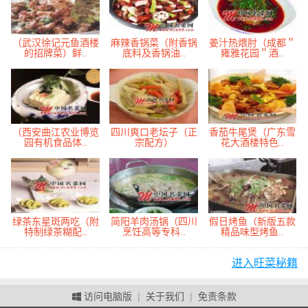
（武汉徐记元鱼酒楼
麻辣香锅菜（附香锅
姜汁热煨肘（成都＂
的招牌菜）鲜..
底料及香锅油..
雍雅花园＂酒..
（西安曲江农业博览
四川爽口老坛子（正
香茄牛尾煲（广东雪
园有机食品体..
宗配方）
花大酒楼特色..
绿茶东星斑两吃（附
简阳羊肉汤锅（四川
假日烤鱼（新版五款
特制绿茶糊配..
烹饪高等专科..
精品味型烤鱼..
进入旺菜秘籍
访问电脑版
|
关于我们
|
免责条款