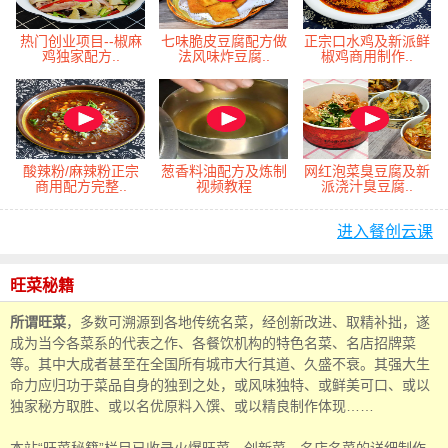
热门创业项目--椒麻
七味脆皮豆腐配方做
正宗口水鸡及新派鲜
鸡独家配方..
法风味炸豆腐..
椒鸡商用制作..
酸辣粉/麻辣粉正宗
葱香料油配方及炼制
网红泡菜臭豆腐及新
商用配方完整..
视频教程
派浇汁臭豆腐..
进入餐创云课
旺菜秘籍
所谓旺菜
，多数可溯源到各地传统名菜，经创新改进、取精补拙，遂
成为当今各菜系的代表之作、各餐饮机构的特色名菜、名店招牌菜
等。其中大成者甚至在全国所有城市大行其道、久盛不衰。其强大生
命力应归功于菜品自身的独到之处，或风味独特、或鲜美可口、或以
独家秘方取胜、或以名优原料入馔、或以精良制作体现……