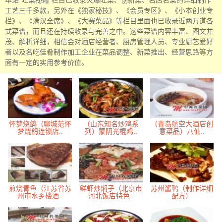
本站“旺菜秘籍”栏目已收录火爆旺菜、创新菜、名店名菜的详细制作
工艺三千多款，另外在《独家秘技》、《会员专区》、《小本创业专
栏》、《满汉全席》、《大赛菜品》等栏目里面也已收录近两万道各
式菜谱，而且还在持续收录与完善之中。这些菜谱内容丰富、图文并
茂、解析详细，相信会对酒店经营者、厨房管理人员、专业厨艺爱好
者以及名吃佳肴制作加工企业在菜品调整、新菜推出、经营思路等方
面有一定的实用参考价值。
怀梦烧鸽（聊城范怀
（山东知名炒鸡系
（青岛航空大酒店创
梦烧鸽连锁店..
列）蒙阴光棍鸡..
意菜品）八仙..
煎烧青鱼（江苏省苏
鲜虾炒焖子（北京市
苏州酱鸭（制作详细
州市水乡楼酒..
河北饭店特色..
配方）