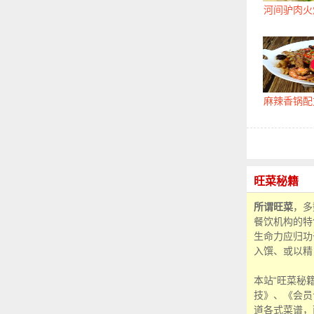
河间驴肉火
麻辣香锅配
旺菜秘籍
所谓旺菜
，多
餐饮机构的特
生命力应归功
入馔、或以精
本站“旺菜秘
技》、《会员
道各式菜谱，