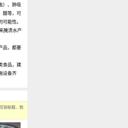
虫）、肺吸
、醋等，可
的可能性。
来腌渍水产
产品，都要
类食品，建
施设备齐
旺销秘籍、致