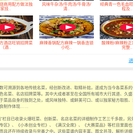
烧商用配方做法独
风味牛杂汤/牛肉汤/牛骨汤/
经典青一色毛血
家技..
清..
程及..
方酒店旺销招牌菜
麻辣香锅配方麻辣一锅香连锁
酸辣粉/麻辣粉
（酒..
小吃..
完整..
数可溯源到各地传统名菜，经创新改进、取精补拙，遂成为当今各菜系的
色名菜、名店招牌菜等。其中大成者甚至在全国所有城市大行其道、久盛
于菜品自身的独到之处，或风味独特、或鲜美可口、或以独家秘方取胜、
良制作体现……
籍”栏目已收录火爆旺菜、创新菜、名店名菜的详细制作工艺三千多款，另
专区》、《小本创业专栏》、《满汉全席》、《大赛菜品》等栏目里面也
而且还在持续收录与完善之中。这些菜谱内容丰富、图文并茂、解析详细