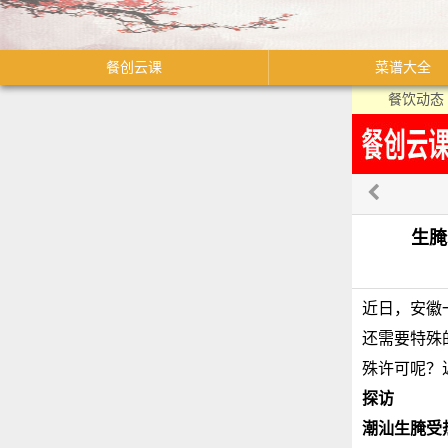
餐创云课
菜谱大全
餐饮动态
生腌
近日，安徽
还需要特殊
殊许可呢？
探访
潮汕生腌受