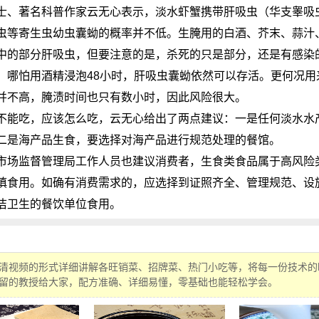
士、著名科普作家云无心表示，淡水虾蟹携带肝吸虫（华支睾吸
虫等寄生虫幼虫囊蚴的概率并不低。生腌用的白酒、芥末、蒜汁
中的部分肝吸虫，但要注意的是，杀死的只是部分，还是有感染
，哪怕用酒精浸泡48小时，肝吸虫囊蚴依然可以存活。更何况用
并不高，腌渍时间也只有数小时，因此风险很大。
不能吃，应该怎么吃，云无心给出了两点建议：一是任何淡水水
二是海产品生食，要选择对海产品进行规范处理的餐馆。
市场监督管理局工作人员也建议消费者，生食类食品属于高风险
慎食用。如确有消费需求的，应选择到证照齐全、管理规范、设
洁卫生的餐饮单位食用。
清视频的形式详细讲解各旺销菜、招牌菜、热门小吃等，将每一份技术的
留的教授给大家，配方准确、详细易懂，零基础也能轻松学会。