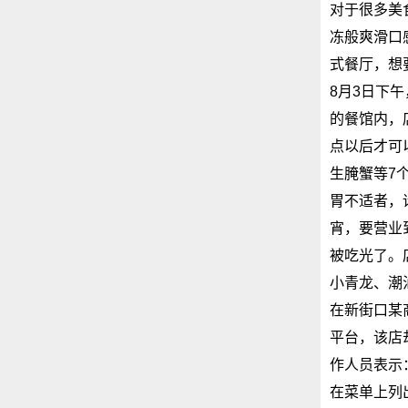
对于很多美
冻般爽滑口
式餐厅，想
8月3日下
的餐馆内，
点以后才可
生腌蟹等7
胃不适者，
宵，要营业
被吃光了。
小青龙、潮
在新街口某
平台，该店
作人员表示
在菜单上列