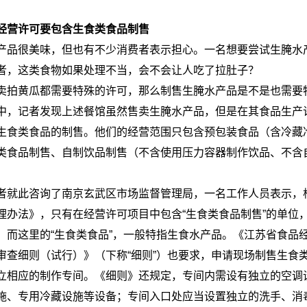
经营许可要包含生食类食品制售
产品很美味，但也有不少消费者表示担心。一名想要尝试生腌水
者，这类食物如果处理不当，会不会让人吃了拉肚子？
卖拍黄瓜都需要特殊的许可，那么制售生腌水产品是不是也需要
中，记者发现上述餐馆虽然售卖生腌水产品，但是在其食品生产
生食类食品的制售。他们的经营范围只包含预包装食品（含冷藏
类食品制售、自制饮品制售（不含使用压力容器制作饮品、不含
者就此咨询了南京玄武区市场监督管理局，一名工作人员表示，
理办法》，只有在经营许可项目中包含“生食类食品制售”的单位
。而这里的“生食类食品”，一般特指生食水产品。《江苏省食品
审查细则（试行）》（下称“细则”）也要求，申请现场制售生食
立相应的制作专间。《细则》还规定，专间内需设有独立的空调
施、专用冷藏设施等设备；专间入口处应当设置独立的洗手、消