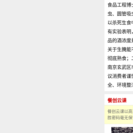
食品工程博
虫、圆管吸
以杀死生食
有实验表明
品的酒浓度
关于生腌能
彻底熟食；
南京玄武区
议消费者谨
全、环境整
餐创云课
餐创云课以高
胜密码毫无保