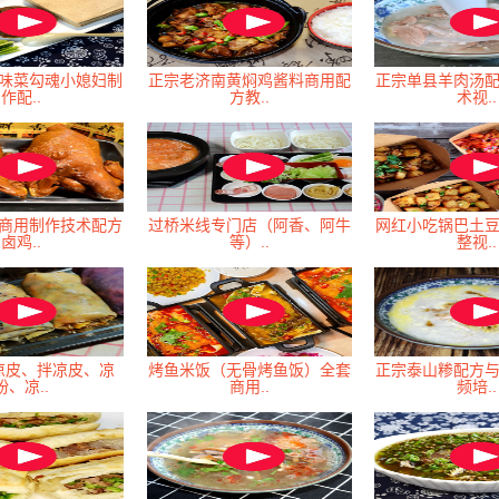
味菜勾魂小媳妇制
正宗老济南黄焖鸡酱料商用配
正宗单县羊肉汤
作配..
方教..
术视..
商用制作技术配方
过桥米线专门店（阿香、阿牛
网红小吃锅巴土
卤鸡..
等）..
整视..
凉皮、拌凉皮、凉
烤鱼米饭（无骨烤鱼饭）全套
正宗泰山糁配方
粉、凉..
商用..
频培..