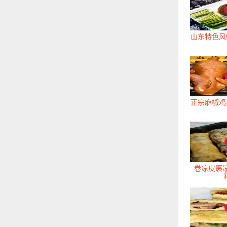
山东特色风
正宗麻椒鸡
卷凉皮裹