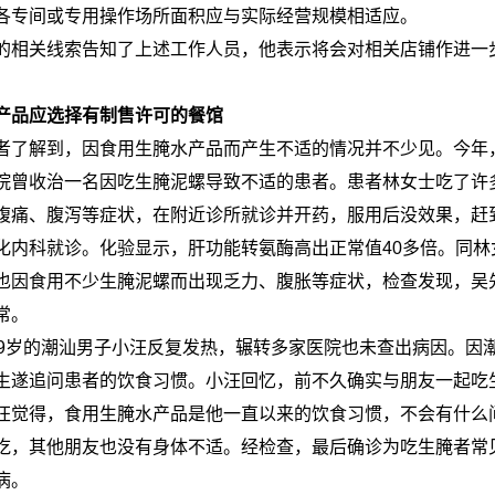
各专间或专用操作场所面积应与实际经营规模相适应。
的相关线索告知了上述工作人员，他表示将会对相关店铺作进一
产品应选择有制售许可的餐馆
者了解到，因食用生腌水产品而产生不适的情况并不少见。今年
院曾收治一名因吃生腌泥螺导致不适的患者。患者林女士吃了许
腹痛、腹泻等症状，在附近诊所就诊并开药，服用后没效果，赶
化内科就诊。化验显示，肝功能转氨酶高出正常值40多倍。同林
也因食用不少生腌泥螺而出现乏力、腹胀等症状，检查发现，吴
常。
29岁的潮汕男子小汪反复发热，辗转多家医院也未查出病因。因
生遂追问患者的饮食习惯。小汪回忆，前不久确实与朋友一起吃
汪觉得，食用生腌水产品是他一直以来的饮食习惯，不会有什么
吃，其他朋友也没有身体不适。经检查，最后确诊为吃生腌者常
病。