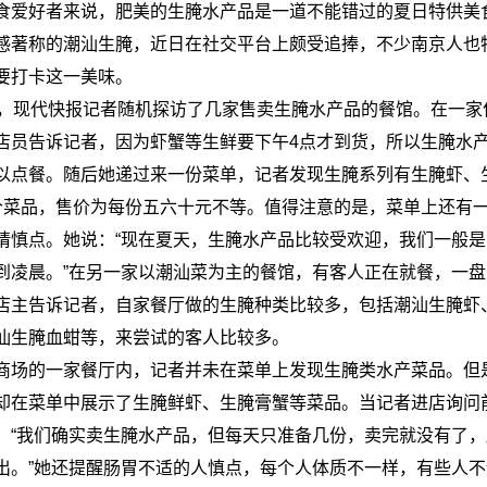
食爱好者来说，肥美的生腌水产品是一道不能错过的夏日特供美
感著称的潮汕生腌，近日在社交平台上颇受追捧，不少南京人也
要打卡这一美味。
午，现代快报记者随机探访了几家售卖生腌水产品的餐馆。在一家
店员告诉记者，因为虾蟹等生鲜要下午4点才到货，所以生腌水产
以点餐。随后她递过来一份菜单，记者发现生腌系列有生腌虾、
个菜品，售价为每份五六十元不等。值得注意的是，菜单上还有
请慎点。她说：“现在夏天，生腌水产品比较受欢迎，我们一般
到凌晨。”在另一家以潮汕菜为主的餐馆，有客人正在就餐，一
店主告诉记者，自家餐厅做的生腌种类比较多，包括潮汕生腌虾
汕生腌血蚶等，来尝试的客人比较多。
商场的一家餐厅内，记者并未在菜单上发现生腌类水产菜品。但
却在菜单中展示了生腌鲜虾、生腌膏蟹等菜品。当记者进店询问
：“我们确实卖生腌水产品，但每天只准备几份，卖完就没有了
出。”她还提醒肠胃不适的人慎点，每个人体质不一样，有些人