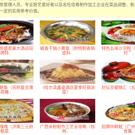
房管理人员、专业厨艺爱好者以及名吃佳肴制作加工企业在菜品调整、新
一定的实用参考价值。
帝盛君豪大酒店招
椒香干锅小黄鱼（附特制香锅
特色五味沙河粉
牌特..
底料..
村＂..
鲚鱼（另附复合薄
（哈尔滨鑫姿酒店夏季旺销凉
封坛豆瓣锦汇（
荷腌..
菜）..
嘎嘎（济南三元府
广西米粉制作工艺全攻略（桂
招牌炸鲜鱿（广
粗菜..
林、..
食集..