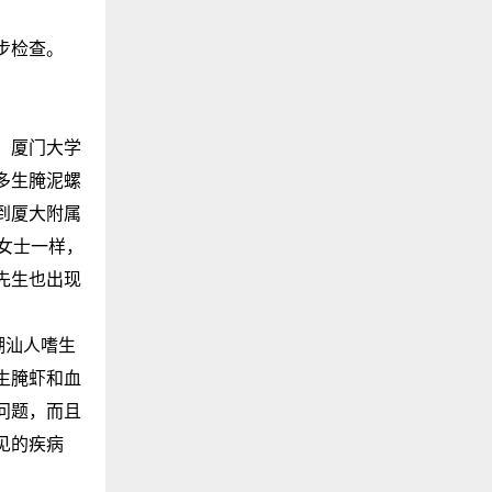
步检查。
，厦门大学
多生腌泥螺
到厦大附属
女士一样，
先生也出现
潮汕人嗜生
生腌虾和血
问题，而且
见的疾病