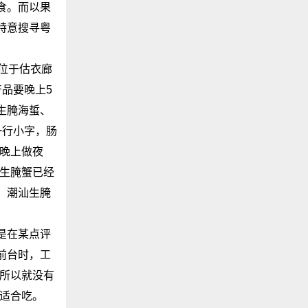
食。而以果
特意搜寻粤
位于估衣廊
品要晚上5
生腌海蜇、
一行小字，肠
是晚上做夜
盘生腌蟹已经
、潮汕生腌
是在某点评
前台时，工
，所以就没有
不适合吃。