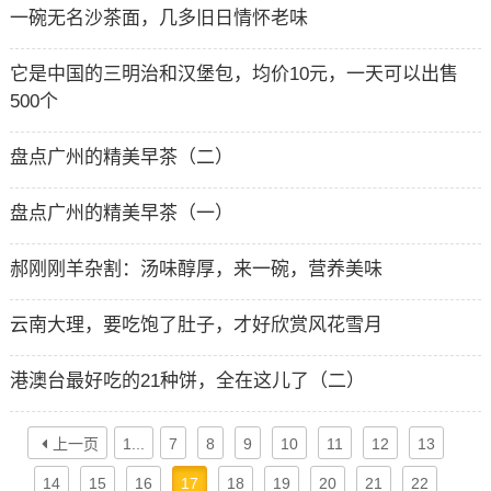
一碗无名沙茶面，几多旧日情怀老味
它是中国的三明治和汉堡包，均价10元，一天可以出售
500个
盘点广州的精美早茶（二）
盘点广州的精美早茶（一）
郝刚刚羊杂割：汤味醇厚，来一碗，营养美味
云南大理，要吃饱了肚子，才好欣赏风花雪月
港澳台最好吃的21种饼，全在这儿了（二）
上一页
1...
7
8
9
10
11
12
13
14
15
16
17
18
19
20
21
22