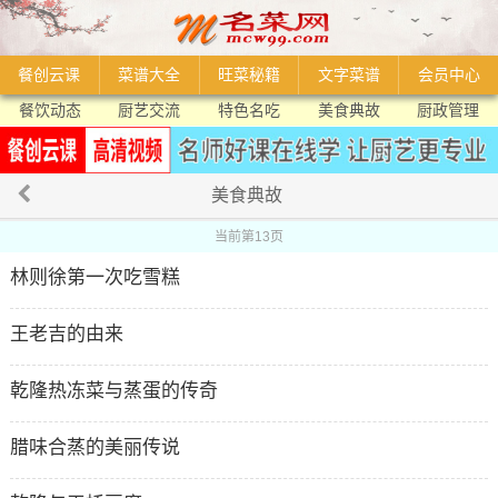
餐创云课
菜谱大全
旺菜秘籍
文字菜谱
会员中心
餐饮动态
厨艺交流
特色名吃
美食典故
厨政管理
美食典故
当前第13页
林则徐第一次吃雪糕
王老吉的由来
乾隆热冻菜与蒸蛋的传奇
腊味合蒸的美丽传说