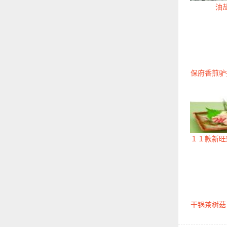
油
保府香煎驴
１１款新旺
干锅茶树菇