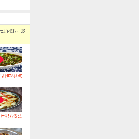
旺销秘籍、致
旺制作视频教
味汁配方做法