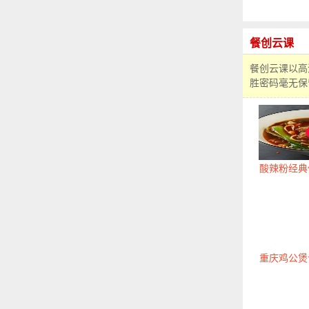
餐创云课
餐创云课以高
胜密码毫无保
酸辣粉经典
重庆鸡公煲