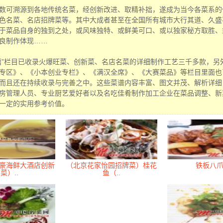
数可溯源到各地传统名菜，经创新改进、取精补拙，遂成为当今各菜系的
色名菜、名店招牌菜等。其中大成者甚至在全国所有城市大行其道、久盛
于菜品自身的独到之处，或风味独特、或鲜美可口、或以独家秘方取胜、
良制作体现……
籍”栏目已收录火爆旺菜、创新菜、名店名菜的详细制作工艺三千多款，另
专区》、《小本创业专栏》、《满汉全席》、《大赛菜品》等栏目里面也
而且还在持续收录与完善之中。这些菜谱内容丰富、图文并茂、解析详细
房管理人员、专业厨艺爱好者以及名吃佳肴制作加工企业在菜品调整、新
一定的实用参考价值。
豪海鲜大酒店创新
（北京花家怡园招牌菜）桂花
铁板八
菜）..
鱼（..