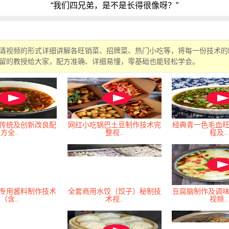
“我们四兄弟，是不是长得很像呀？”
清视频的形式详细讲解各旺销菜、招牌菜、热门小吃等，将每一份技术的
留的教授给大家，配方准确、详细易懂，零基础也能轻松学会。
传统及创新改良配
网红小吃锅巴土豆制作技术完
经典青一色毛血
方全..
整视..
程及..
专用酱料制作技术
全套商用水饺（饺子）秘制技
豆腐脑制作及调
（含..
术视..
视频..