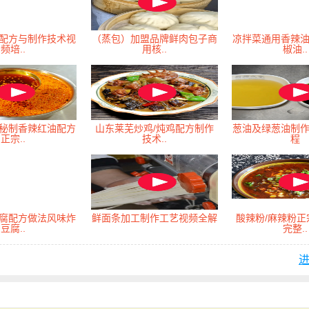
配方与制作技术视
（蒸包）加盟品牌鲜肉包子商
凉拌菜通用香辣
频培..
用核..
椒油..
秘制香辣红油配方
山东莱芜炒鸡/炖鸡配方制作
葱油及绿葱油制
正宗..
技术..
程
腐配方做法风味炸
鲜面条加工制作工艺视频全解
酸辣粉/麻辣粉
豆腐..
完整..