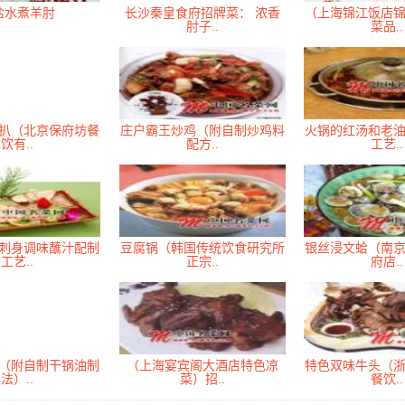
盐水煮羊肘
长沙秦皇食府招牌菜： 浓香
（上海锦江饭店
肘子..
菜品..
扒（北京保府坊餐
庄户霸王炒鸡（附自制炒鸡料
火锅的红汤和老
饮有..
配方..
工艺..
刺身调味蘸汁配制
豆腐锅（韩国传统饮食研究所
银丝浸文蛤（南
工艺..
正宗..
府店..
（附自制干锅油制
（上海宴宾阁大酒店特色凉
特色双味牛头（
法）..
菜）招..
餐饮..