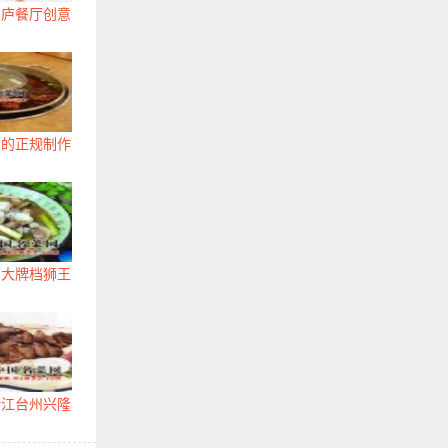
锦庐餐厅创意
油的正规制作
京大牌档狮王
浙江台州兴隆