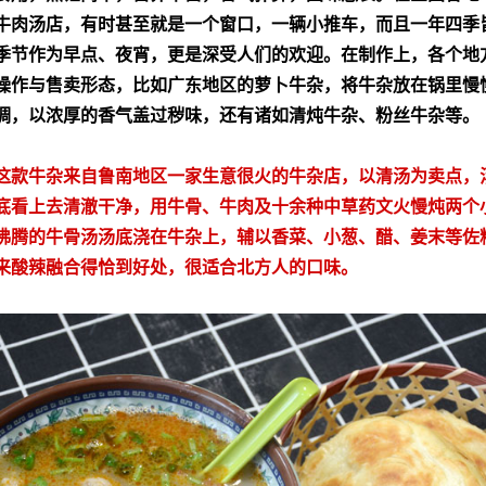
牛肉汤店，有时甚至就是一个窗口，一辆小推车，而且一年四季
季节作为早点、夜宵，更是深受人们的欢迎。在制作上，各个地
操作与售卖形态，比如广东地区的萝卜牛杂，将牛杂放在锅里慢
调，以浓厚的香气盖过秽味，还有诸如清炖牛杂、粉丝牛杂等。
这款牛杂来自鲁南地区一家生意很火的牛杂店，以清汤为卖点，
底看上去清澈干净，用牛骨、牛肉及十余种中草药文火慢炖两个
沸腾的牛骨汤汤底浇在牛杂上，辅以香菜、小葱、醋、姜末等佐
来酸辣融合得恰到好处，很适合北方人的口味。