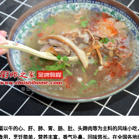
道以牛的心、肝、肺、胃、肠、肚、头蹄肉等为主料的风味小吃
食用，烹饪简单，营养丰富，香气扑鼻，回味悠长。在全国各地