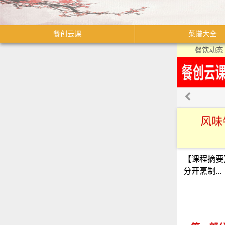
餐创云课
菜谱大全
餐饮动态
风味
【课程摘要
分开烹制...