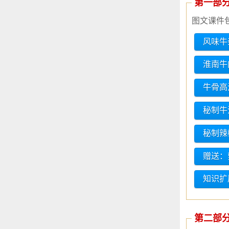
第一部
图文课件
风味牛
淮南牛
牛骨高
秘制牛
秘制辣
赠送：
知识扩
第二部