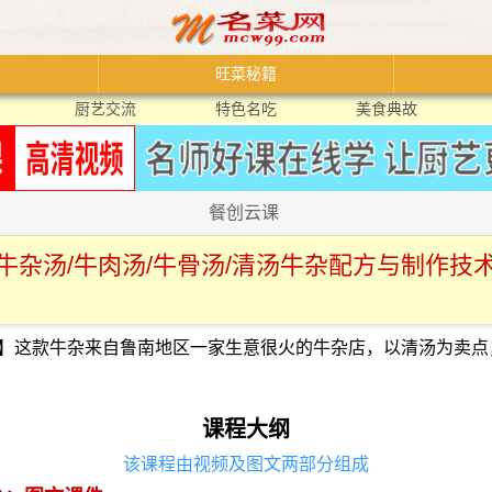
旺菜秘籍
厨艺交流
特色名吃
美食典故
餐创云课
牛杂汤/牛肉汤/牛骨汤/清汤牛杂配方与制作技
】这款牛杂来自鲁南地区一家生意很火的牛杂店，以清汤为卖点
课程大纲
该课程由视频及图文两部分组成