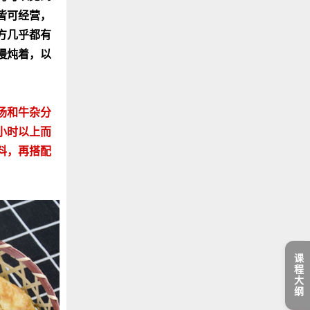
皆可经营，
方几乎都有
慢炖着，以
汤和牛杂分
小时以上而
料，再搭配
课程大纲