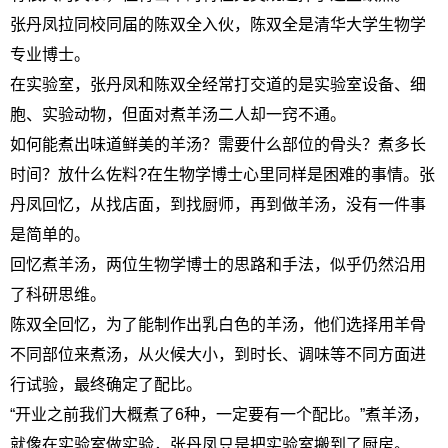
张丹凤拉同校同届的陈双全入伙，陈双全是清华大学生物学
专业博士。
在实验室，张丹凤和陈双全经常打交道的是实验室设备、细
胞、实验动物，但面对煮羊汤二人却一窍不通。
如何能煮出味道鲜美的羊汤？需要什么部位的骨头？煮多长
时间？放什么佐料?在生物学博士心里同样是困难的事情。张
丹凤回忆，从找店面，到找厨师，再到做羊汤，没有一件事
是简单的。
回忆煮羊汤，两位生物学博士的思路和手法，似乎仍然沿用
了科研思维。
陈双全回忆，为了能制作出乳白色的羊汤，他们选择用羊骨
不同部位来煮汤，从火候大小，到时长、调味等不同方面进
行试验，最终确定了配比。
“开业之前我们大概煮了6种，一定要有一个配比。”煮羊汤，
就像在实验室做实验，张丹凤只是把实验室搬到了厨房。