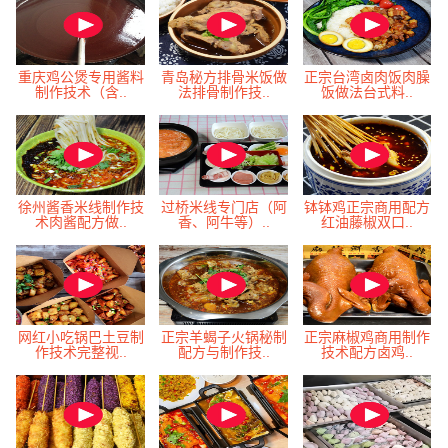
重庆鸡公煲专用酱料
青岛秘方排骨米饭做
正宗台湾卤肉饭肉臊
制作技术（含..
法排骨制作技..
饭做法台式料..
徐州酱香米线制作技
过桥米线专门店（阿
钵钵鸡正宗商用配方
术肉酱配方做..
香、阿牛等）..
红油藤椒双口..
网红小吃锅巴土豆制
正宗羊蝎子火锅秘制
正宗麻椒鸡商用制作
作技术完整视..
配方与制作技..
技术配方卤鸡..