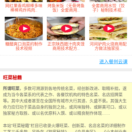
网红果香鸡柳棒多味
烤鱼米饭（无骨烤鱼
全套商用水饺（饺
棒棒鸡炸鸡肉..
饭）全套商用..
子）秘制技术视..
糖醋爽口泡菜的制作
正宗陕西腊汁肉夹馍
河间驴肉火烧商用配
技术视频
商用技术配方..
方做法独家技..
进入餐创云课
旺菜秘籍
所谓旺菜
，多数可溯源到各地传统名菜，经创新改进、取精补拙，遂
成为当今各菜系的代表之作、各餐饮机构的特色名菜、名店招牌菜
等。其中大成者甚至在全国所有城市大行其道、久盛不衰。其强大生
命力应归功于菜品自身的独到之处，或风味独特、或鲜美可口、或以
独家秘方取胜、或以名优原料入馔、或以精良制作体现……
本站“旺菜秘籍”栏目已收录火爆旺菜、创新菜、名店名菜的详细制作
工艺三千多款，另外在《独家秘技》、《会员专区》、《小本创业专