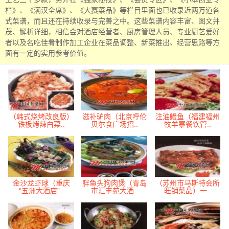
栏》、《满汉全席》、《大赛菜品》等栏目里面也已收录近两万道各
式菜谱，而且还在持续收录与完善之中。这些菜谱内容丰富、图文并
茂、解析详细，相信会对酒店经营者、厨房管理人员、专业厨艺爱好
者以及名吃佳肴制作加工企业在菜品调整、新菜推出、经营思路等方
面有一定的实用参考价值。
（韩式烧烤改良版）
滋补驴肉（北京呼伦
注油鳗鱼（福建福州
铁板烤辣白菜..
贝尔食广场招..
牧羊寨餐饮管..
金沙龙虾球（重庆
胖鱼头狗肉煲（青岛
（苏州市马斯特会所
“五洲大酒店”..
市汇丰苑大酒..
旺销菜品）一..