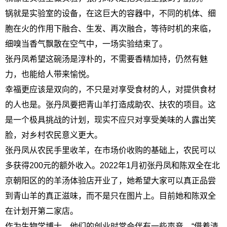
锅就是实验室的设备，在这巨大的容器中，不同的机体、细
胞在火的作用下融合、生发、再次融合，等待时机的来临，
细嗅当香气飘散在空气中，一场实验结束了。
张丹凤希望这碗汤是淳朴的，不需要香精加持，仍然有魅
力，也能给人带来愉悦。
幸福更应该是双向的，不只是对享受食材的人，对提供食材
的人也是。张丹凤要把青山羊打造成助农、扶农的项目。这
是一个极具挑战的计划，现实不应只对享受美味的人露出笑
脸，对乡村农民意义更大。
张丹凤从农民手里收羊，在市场价收购的基础上，农民可以
多获得200元的额外收入。2022年1月初张丹凤和陈双全在北
京朝阳区的的羊汤体验店开业了，她希望大家可以真正品尝
到青山羊的真正滋味，而不是只在图片上。目前她和陈双全
在计划开第二家店。
作为生物学博士，他们的创业时常会伴有一些声音，“借着清