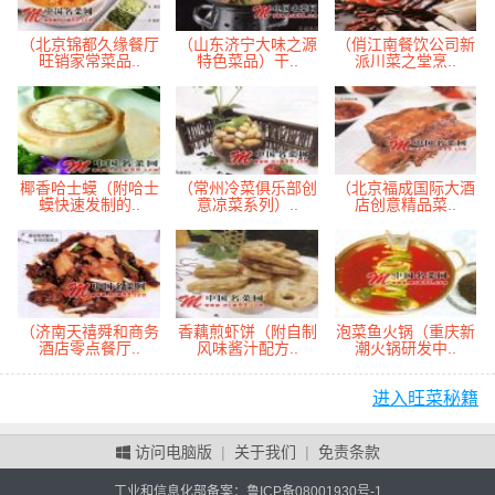
（北京锦都久缘餐厅
（山东济宁大味之源
（俏江南餐饮公司新
旺销家常菜品..
特色菜品）干..
派川菜之堂烹..
椰香哈士蟆（附哈士
（常州冷菜俱乐部创
（北京福成国际大酒
蟆快速发制的..
意凉菜系列）..
店创意精品菜..
（济南天禧舜和商务
香藕煎虾饼（附自制
泡菜鱼火锅（重庆新
酒店零点餐厅..
风味酱汁配方..
潮火锅研发中..
进入旺菜秘籍
访问电脑版
|
关于我们
|
免责条款
工业和信息化部备案：
鲁ICP备08001930号-1