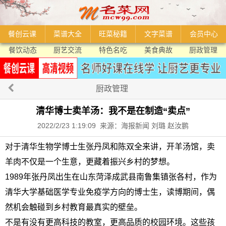
餐创云课
菜谱大全
旺菜秘籍
文字菜谱
会员中心
餐饮动态
厨艺交流
特色名吃
美食典故
厨政管理
厨政管理
清华博士卖羊汤：我不是在制造“卖点”
2022/2/23 1:19:09 来源：海报新闻 刘璐 赵汝鹏
对于清华生物学博士生张丹凤和陈双全来讲，开羊汤馆，卖
羊肉不仅是一个生意，更藏着振兴乡村的梦想。
1989年张丹凤出生在山东菏泽成武县南鲁集镇张各村，作为
清华大学基础医学专业免疫学方向的博士生，读博期间，偶
然机会触碰到乡村教育最真实的壁垒。
不是有没有更高科技的教室，更高品质的校园环境。这些孩