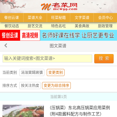
餐创云课
菜谱大全
旺菜秘籍
文字菜谱
会员中心
餐饮动态
厨艺交流
特色名吃
美食典故
厨政管理
图文菜谱
当前类别
涓滃寳鍚嶈彍
变更类别
排序方式
按关注热度
变更为综合排序
当前第1页
（压锅菜）东北高压锅菜应用菜例
（附4款酱料配方与制作工艺）