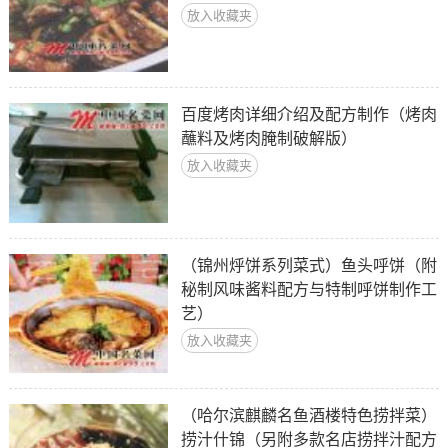
放入收藏夹
百度烤肉详细介绍及配方制作（烤肉
蘸料及烤肉腌制破解版）
放入收藏夹
（锦州烀饼系列菜式）鱼头呼饼（附
秘制风味酱料配方与特制呼饼制作工
艺）
放入收藏夹
（哈尔滨麒麟名鱼酒楼特色捞拌菜）
捞汁什锦（另附多款名店捞拌汁配方