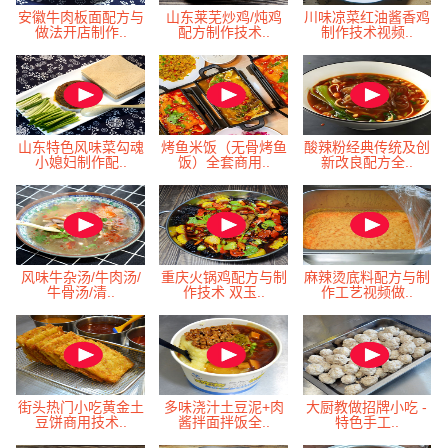
安徽牛肉板面配方与
山东莱芜炒鸡/炖鸡
川味凉菜红油酱香鸡
做法开店制作..
配方制作技术..
制作技术视频..
山东特色风味菜勾魂
烤鱼米饭（无骨烤鱼
酸辣粉经典传统及创
小媳妇制作配..
饭）全套商用..
新改良配方全..
风味牛杂汤/牛肉汤/
重庆火锅鸡配方与制
麻辣烫底料配方与制
牛骨汤/清..
作技术 双玉..
作工艺视频做..
街头热门小吃黄金土
多味浇汁土豆泥+肉
大厨教做招牌小吃 -
豆饼商用技术..
酱拌面拌饭全..
特色手工..