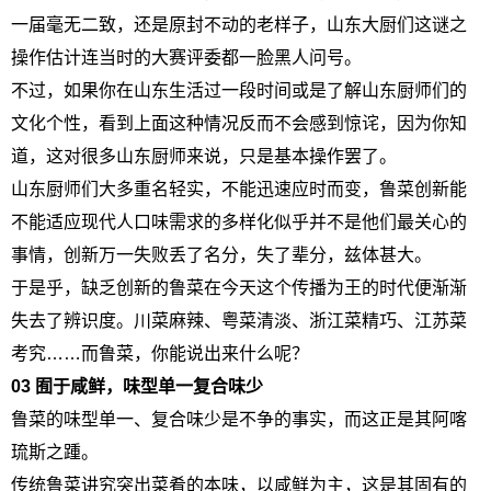
一届毫无二致，还是原封不动的老样子，山东大厨们这谜之
操作估计连当时的大赛评委都一脸黑人问号。
不过，如果你在山东生活过一段时间或是了解山东厨师们的
文化个性，看到上面这种情况反而不会感到惊诧，因为你知
道，这对很多山东厨师来说，只是基本操作罢了。
山东厨师们大多重名轻实，不能迅速应时而变，鲁菜创新能
不能适应现代人口味需求的多样化似乎并不是他们最关心的
事情，创新万一失败丢了名分，失了辈分，兹体甚大。
于是乎，缺乏创新的鲁菜在今天这个传播为王的时代便渐渐
失去了辨识度。川菜麻辣、粤菜清淡、浙江菜精巧、江苏菜
考究……而鲁菜，你能说出来什么呢？
03 囿于咸鲜，味型单一复合味少
鲁菜的味型单一、复合味少是不争的事实，而这正是其阿喀
琉斯之踵。
传统鲁菜讲究突出菜肴的本味，以咸鲜为主，这是其固有的