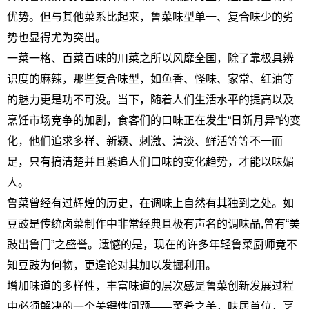
优势。但与其他菜系比起来，鲁菜味型单一、复合味少的劣
势也显得尤为突出。
一菜一格、百菜百味的川菜之所以风靡全国，除了靠极具辨
识度的麻辣，那些复合味型，如鱼香、怪味、家常、红油等
的魅力更是功不可没。当下，随着人们生活水平的提高以及
烹饪市场竞争的加剧，食客们的口味正在发生“日新月异”的变
化，他们追求多样、新颖、刺激、清淡、鲜活等等不一而
足，只有搞清楚并且紧追人们口味的变化趋势，才能以味媚
人。
鲁菜曾经有过辉煌的历史，在调味上自然有其独到之处。如
豆豉是传统卤菜制作中非常经典且极有声名的调味品,曾有“美
豉出鲁门”之盛誉。遗憾的是，现在的许多年轻鲁菜厨师竟不
知豆豉为何物，更遑论对其加以发掘利用。
增加味道的多样性，丰富味道的层次感是鲁菜创新发展过程
中必须解决的一个关键性问题——菜肴之美，味居首位，烹