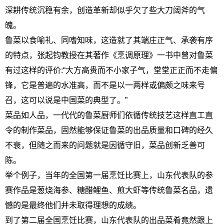
深耕传统沉稳有余，创造革新却似乎欠了些大刀阔斧的气
魄。
鲁菜以食喻礼、同嗜知味，这造就了其端庄正气、承袭有序
的特点，张起钧教授在其著作《烹调原理》一书中曾对鲁菜
有过这样的评价:“大方高贵而不小家子气，堂堂正正而不走偏
锋，它是普遍的水准高，而不是以一两样或偏颇之味来号
召，这可以说是中国菜的典型了。”
菜品如人品，一代代的鲁菜厨师们依循传统技艺这样直工直
令的制作菜品，固然能够保证鲁菜的出品质量和口碑的经久
不衰，但随之而来的问题就是因循守旧，菜品创新乏善可
陈。
举个例子，当年的全国第一届烹饪比赛上，山东代表队的参
赛作品是葱烧海参、糖醋鲤鱼、煎大虾等传统鲁菜名品，遗
憾的是最终他们并未取得理想的成绩。
到了第二届全国烹饪比赛，山东代表队的出品菜肴竟然跟上