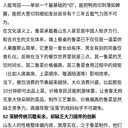
人能驾驭——单就一个最基础的“切”，能把鸭肉切到薄如蝉
翼，能把大葱切到细如发丝就非有个三年五载气力而不可
为。
在文化语义上，鲁菜承载着山东人甚至是中国人矩步方行、
和合共生的文化体系，端上餐桌的鲁菜已不仅仅是一道菜供
人果腹那么简单，它更是一套长幼有序、男女有别的完备饮
食礼仪。反映在当下的餐饮世界里就是三点，其一鲁菜的烹
饪时间长，其二鲁菜价格偏高，其三鲁菜食用过程中的规矩
（比如入席离席、上菜顺序、敬酒陪酒等）影响效率。
当下，餐饮消费的节奏越来越快，大众消费兴盛，比起那些
10分钟即可出品上菜，价格亲民还能刺激味蕾，让食客无拘
无束大快朵颐的菜品，制作工艺繁杂、价格偏高的鲁菜显然
缺乏竞争力，高端导致“没落”的戏码似乎不可避免。
02 深耕传统沉稳有余，却缺乏大刀阔斧的创新
山东人的性格整体偏内敛，敦厚实在，之于鲁菜制作，他们