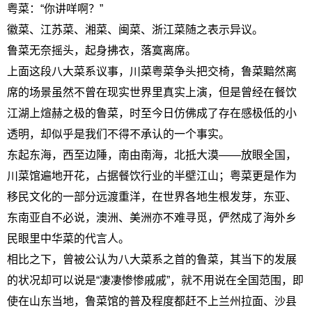
粤菜：“你讲咩啊？”
徽菜、江苏菜、湘菜、闽菜、浙江菜随之表示异议。
鲁菜无奈摇头，起身拂衣，落寞离席。
上面这段八大菜系议事，川菜粤菜争头把交椅，鲁菜黯然离
席的场景虽然不曾在现实世界里真实上演，但是曾经在餐饮
江湖上煊赫之极的鲁菜，时至今日仿佛成了存在感极低的小
透明，却似乎是我们不得不承认的一个事实。
东起东海，西至边陲，南由南海，北抵大漠——放眼全国，
川菜馆遍地开花，占据餐饮行业的半壁江山；粤菜更是作为
移民文化的一部分远渡重洋，在世界各地生根发芽，东亚、
东南亚自不必说，澳洲、美洲亦不难寻觅，俨然成了海外乡
民眼里中华菜的代言人。
相比之下，曾被公认为八大菜系之首的鲁菜，其当下的发展
的状况却可以说是“凄凄惨惨戚戚”，就不用说在全国范围，即
使在山东当地，鲁菜馆的普及程度都赶不上兰州拉面、沙县