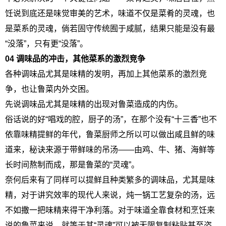
饪说到底还是味觉审美的艺术，味道不仅是菜肴的灵魂，也
是菜系的灵魂，倘若固守传统囿于咸腻，结果只能是没有最
“没落”，只有更“没落”。
04 调味品的冲击，其他菜系的激烈竞争
各种调味品尤其是味精的发明，再加上其他菜系的激烈竞
争，也让鲁菜内外交困。
先说调味品尤其是味精的出现对鲁菜造成的内伤。
俗话说的好“唱戏的腔，厨子的汤”，在那个没有“十三香”也不
依靠味精提鲜的年代，鲁菜厨师之所以可以做出咸且鲜的味
道来，秘诀来源于带鲜味的吊汤——由鸡、牛、猪、海鲜等
长时间熬制而成，那是鲁菜的“灵魂”。
奈何后来有了同样可以提鲜且种类繁多的调味品，尤其是味
精，对于讲究效率的现代人来说，炖一锅工艺复杂的汤，远
不如撒一把味精来得干净利落。对于味道全靠食材和烹饪来
说的鲁菜来说，就等于其“灵魂”可以被无限复制粘贴甚至盗