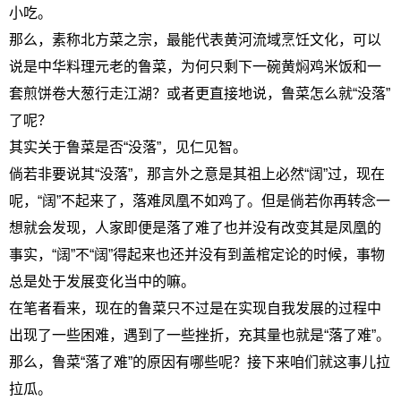
小吃。
那么，素称北方菜之宗，最能代表黄河流域烹饪文化，可以
说是中华料理元老的鲁菜，为何只剩下一碗黄焖鸡米饭和一
套煎饼卷大葱行走江湖？或者更直接地说，鲁菜怎么就“没落”
了呢？
其实关于鲁菜是否“没落”，见仁见智。
倘若非要说其“没落”，那言外之意是其祖上必然“阔”过，现在
呢，“阔”不起来了，落难凤凰不如鸡了。但是倘若你再转念一
想就会发现，人家即便是落了难了也并没有改变其是凤凰的
事实，“阔”不“阔”得起来也还并没有到盖棺定论的时候，事物
总是处于发展变化当中的嘛。
在笔者看来，现在的鲁菜只不过是在实现自我发展的过程中
出现了一些困难，遇到了一些挫折，充其量也就是“落了难”。
那么，鲁菜“落了难”的原因有哪些呢？接下来咱们就这事儿拉
拉瓜。