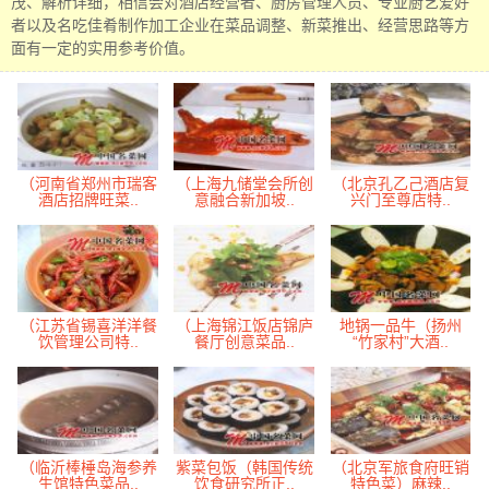
茂、解析详细，相信会对酒店经营者、厨房管理人员、专业厨艺爱好
者以及名吃佳肴制作加工企业在菜品调整、新菜推出、经营思路等方
面有一定的实用参考价值。
（河南省郑州市瑞客
（上海九储堂会所创
（北京孔乙己酒店复
酒店招牌旺菜..
意融合新加坡..
兴门至尊店特..
（江苏省锡喜洋洋餐
（上海锦江饭店锦庐
地锅一品牛（扬州
饮管理公司特..
餐厅创意菜品..
“竹家村”大酒..
（临沂棒棰岛海参养
紫菜包饭（韩国传统
（北京军旅食府旺销
生馆特色菜品..
饮食研究所正..
特色菜）麻辣..