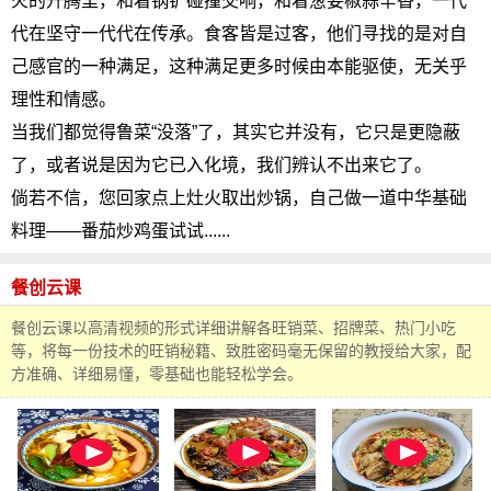
火的升腾里，和着锅铲碰撞交响，和着葱姜椒蒜辛香，一代
代在坚守一代代在传承。食客皆是过客，他们寻找的是对自
己感官的一种满足，这种满足更多时候由本能驱使，无关乎
理性和情感。
当我们都觉得鲁菜“没落”了，其实它并没有，它只是更隐蔽
了，或者说是因为它已入化境，我们辨认不出来它了。
倘若不信，您回家点上灶火取出炒锅，自己做一道中华基础
料理——番茄炒鸡蛋试试......
餐创云课
餐创云课以高清视频的形式详细讲解各旺销菜、招牌菜、热门小吃
等，将每一份技术的旺销秘籍、致胜密码毫无保留的教授给大家，配
方准确、详细易懂，零基础也能轻松学会。