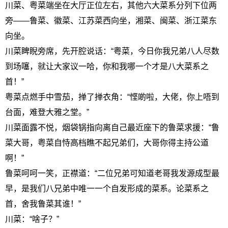
川菜、粤菜端坐在大厅正位左右，其他六大菜系分列下位两
旁——鲁菜、徽菜、江苏菜西向坐，湘菜、闽菜、浙江菜东
向坐。
川菜睥睨旁席，先开腔说话：“粤菜，今日你我兄弟八人尽数
到场噻，就让大家议一哈，你和我哪一个才是八大菜系之
首！”
粤菜点燃手中雪茄，掸了掸衣角：“悭啲啦，大佬，你上唔到
台面，难登大雅之堂。”
川菜面露不悦，烟袋锅指向离自己最近座下的鲁菜求援：“鲁
菜大哥，粤菜自恃高档瞧不起兄弟们，大哥你得主持公道
啊！”
鲁菜呵呵一笑，正襟道：“二位兄弟可知道老哥我发源成型最
早，是我们八兄弟中唯一一个自发形成的菜系。论菜系之
首，舍我鲁菜其谁！”
川菜：“啥子？”