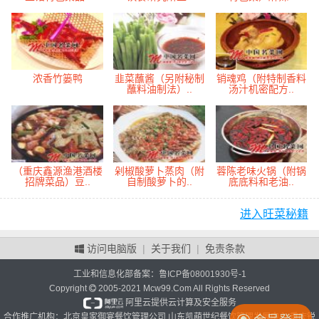
浓香竹篓鸭
韭菜蘸酱（另附秘制
销魂鸡（附特制香料
蘸料油制法）..
汤汁机密配方..
（重庆鑫源渔港酒楼
剁椒酸萝卜蒸肉（附
蓉陈老味火锅（附锅
招牌菜品）豆..
自制酸萝卜的..
底底料和老油..
进入旺菜秘籍
访问电脑版
|
关于我们
|
免责条款
工业和信息化部备案：
鲁ICP备08001930号-1
Copyright
2005-2021 Mcw99.Com All Rights Reserved
阿里云提供云计算及安全服务
合作推广机构：北京皇家御宴餐饮管理公司 山东凯萌世纪餐饮管理发展中心 重庆锐