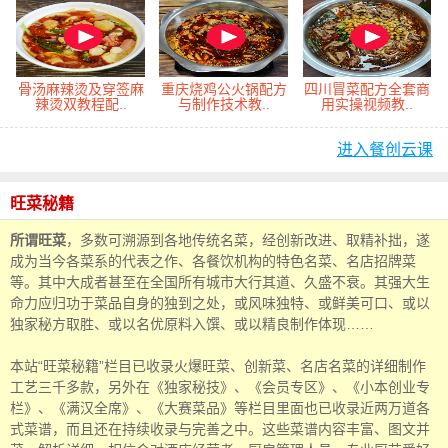
骨汤麻辣烫及穿签麻
重庆烧鸡公火锅配方
四川冒菜配方全套商
辣烫双教程配..
与制作技术教..
用实操视频教..
进入餐创云课
旺菜秘籍
所谓旺菜
，多数可溯源到各地传统名菜，经创新改进、取精补拙，遂
成为当今各菜系的代表之作、各餐饮机构的特色名菜、名店招牌菜
等。其中大成者甚至在全国所有城市大行其道、久盛不衰。其强大生
命力应归功于菜品自身的独到之处，或风味独特、或鲜美可口、或以
独家秘方取胜、或以名优原料入馔、或以精良制作体现……
本站“旺菜秘籍”栏目已收录火爆旺菜、创新菜、名店名菜的详细制作
工艺三千多款，另外在《独家秘技》、《会员专区》、《小本创业专
栏》、《满汉全席》、《大赛菜品》等栏目里面也已收录近两万道各
式菜谱，而且还在持续收录与完善之中。这些菜谱内容丰富、图文并