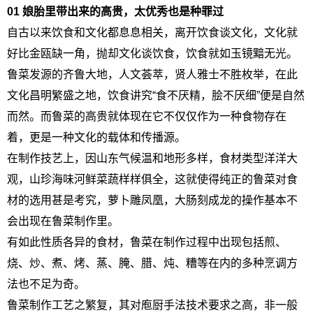
01 娘胎里带出来的高贵，太优秀也是种罪过
自古以来饮食和文化都息息相关，离开饮食谈文化，文化就
好比金瓯缺一角，抛却文化谈饮食，饮食就如玉镜黯无光。
鲁菜发源的齐鲁大地，人文荟萃，贤人雅士不胜枚举，在此
文化昌明繁盛之地，饮食讲究“食不厌精，脍不厌细”便是自然
而然。而鲁菜的高贵就体现在它不仅仅作为一种食物存在
着，更是一种文化的载体和传播源。
在制作技艺上，因山东气候温和地形多样，食材类型洋洋大
观，山珍海味河鲜菜蔬样样俱全，这就使得纯正的鲁菜对食
材的选用甚是考究，萝卜雕凤凰，大肠刻成龙的操作基本不
会出现在鲁菜制作里。
有如此性质各异的食材，鲁菜在制作过程中出现包括煎、
烧、炒、煮、烤、蒸、腌、腊、炖、糟等在内的多种烹调方
法也不足为奇。
鲁菜制作工艺之繁复，其对庖厨手法技术要求之高，非一般