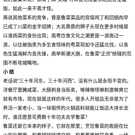
版，如此一来不蔫才怪。
再说其他菜系的竞争，曾是鲁菜菜品的宫保鸡丁和回锅肉早
已成了川菜的金字招牌；大名鼎鼎的狮子头现在更多时候是
以淮扬菜的身份出现；南粤饮食文化之潮更是一浪高过一
浪，以往被指责为多生食怪味的粤菜现如今迅猛北伐，以各
色生猛海鲜为急先锋，高举新潮大旗，在鲁菜“正宗”统辖的范
围不断攻城略地。
小 结
老话说“三十年河东，三十年河西”，没有什么是永恒不变的。
洋餐厅里腌咸菜，大肠刺身当街卖，够辣够怪够刺激够爽它
就有市场，现在就是这样的年代。很多人开饭店无非是为了
养活一家老小，当一块祖传的火锅底料就能让饭店大排长龙
时，谁还愿意花费数十年功夫去学鲁菜？
鲁菜还是它本来的样子，它就在那里；烹饪鲁菜的庖厨在灶