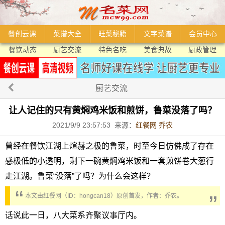
餐创云课
菜谱大全
旺菜秘籍
文字菜谱
会员中心
餐饮动态
厨艺交流
特色名吃
美食典故
厨政管理
厨艺交流
让人记住的只有黄焖鸡米饭和煎饼，鲁菜没落了吗？
2021/9/9 23:57:53 来源：
红餐网 乔农
曾经在餐饮江湖上煊赫之极的鲁菜，时至今日仿佛成了存在
感极低的小透明，剩下一碗黄焖鸡米饭和一套煎饼卷大葱行
走江湖。鲁菜“没落”了吗？为什么会这样？
本文由红餐网（ID：hongcan18）原创首发，作者：乔农。
话说此一日，八大菜系齐聚议事厅内。