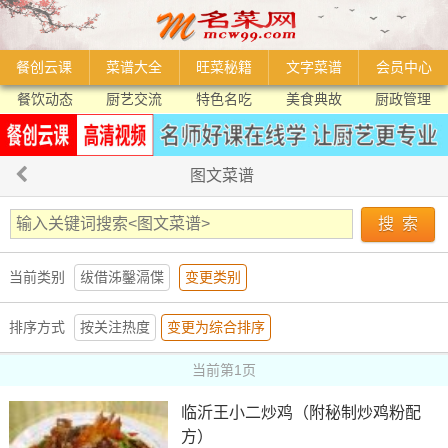
餐创云课
菜谱大全
旺菜秘籍
文字菜谱
会员中心
餐饮动态
厨艺交流
特色名吃
美食典故
厨政管理
图文菜谱
当前类别
绂借泲鑿滆偞
变更类别
排序方式
按关注热度
变更为综合排序
当前第1页
临沂王小二炒鸡（附秘制炒鸡粉配
方）