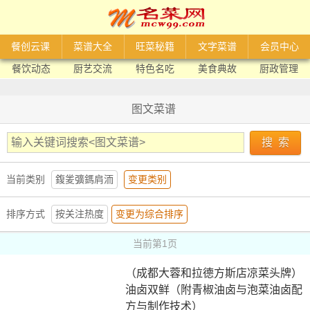
餐创云课
菜谱大全
旺菜秘籍
文字菜谱
会员中心
餐饮动态
厨艺交流
特色名吃
美食典故
厨政管理
图文菜谱
当前类别
鍑夎彍鎷肩洏
变更类别
排序方式
按关注热度
变更为综合排序
当前第1页
（成都大蓉和拉德方斯店凉菜头牌）
油卤双鲜（附青椒油卤与泡菜油卤配
方与制作技术）