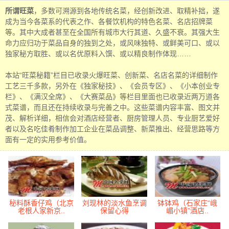
所谓旺菜
，多数可溯源到各地传统名菜，经创新改进、取精补拙，遂
成为当今各菜系的代表之作、各餐饮机构的特色名菜、名店招牌菜
等。其中大成者甚至在全国所有城市大行其道、久盛不衰。其强大生
命力应归功于菜品自身的独到之处，或风味独特、或鲜美可口、或以
独家秘方取胜、或以名优原料入馔、或以精良制作体现……
本站“旺菜秘籍”栏目已收录火爆旺菜、创新菜、名店名菜的详细制作
工艺三千多款，另外在《独家秘技》、《会员专区》、《小本创业专
栏》、《满汉全席》、《大赛菜品》等栏目里面也已收录近两万道各
式菜谱，而且还在持续收录与完善之中。这些菜谱内容丰富、图文并
茂、解析详细，相信会对酒店经营者、厨房管理人员、专业厨艺爱好
者以及名吃佳肴制作加工企业在菜品调整、新菜推出、经营思路等方
面有一定的实用参考价值。
秘料酥香仔鸡（北京
刘现林的淡水鱼烹调
钵钵鸡（石家庄“峨
老根人家新京..
保留心得
嵋小镇”酒店..