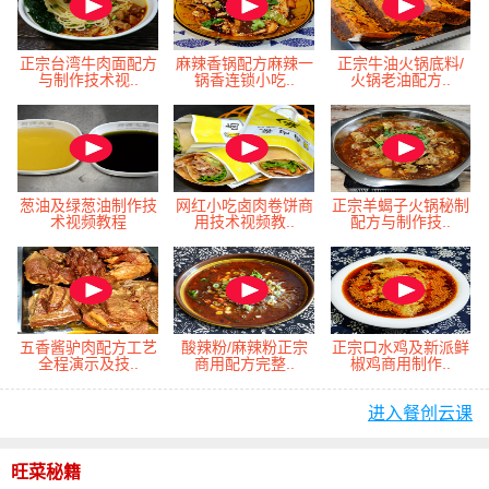
正宗台湾牛肉面配方
麻辣香锅配方麻辣一
正宗牛油火锅底料/
与制作技术视..
锅香连锁小吃..
火锅老油配方..
葱油及绿葱油制作技
网红小吃卤肉卷饼商
正宗羊蝎子火锅秘制
术视频教程
用技术视频教..
配方与制作技..
五香酱驴肉配方工艺
酸辣粉/麻辣粉正宗
正宗口水鸡及新派鲜
全程演示及技..
商用配方完整..
椒鸡商用制作..
进入餐创云课
旺菜秘籍