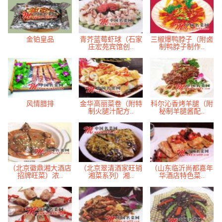
金铂皇品
青芥蓝莓虾球（石家
三椒爆鸭脖子（附卤
庄宏苑宾馆创..
制鸭脖子制作..
风情腊排
金华高丽菜卷（附特
科尔沁香烤羊腿（附
制火腿汁配方..
秘制羊腿酱配..
（北京徽鼎湘大酒店
（北京翠清酒家旺销
（山东临沂尚都嘉年
招牌旺菜）浓..
湘菜系列）湘..
华酒店特色菜..