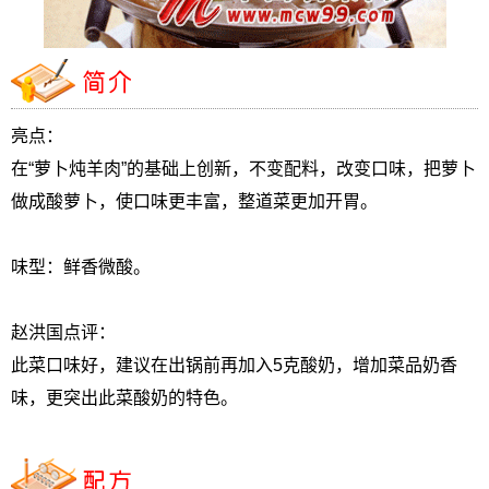
亮点：
在“萝卜炖羊肉”的基础上创新，不变配料，改变口味，把萝卜
做成酸萝卜，使口味更丰富，整道菜更加开胃。
味型：鲜香微酸。
赵洪国点评：
此菜口味好，建议在出锅前再加入5克酸奶，增加菜品奶香
味，更突出此菜酸奶的特色。