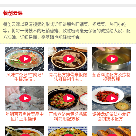
餐创云课
餐创云课以高清视频的形式详细讲解各旺销菜、招牌菜、热门小吃
等，将每一份技术的旺销秘籍、致胜密码毫无保留的教授给大家，配
方准确、详细易懂，零基础也能轻松学会。
风味牛杂汤/牛肉汤/
青岛秘方排骨米饭做
葱香料油配方及炼制
牛骨汤/清..
法排骨制作技..
视频教程
年销百万鱼片菜品中
正宗老济南黄焖鸡酱
馋神龙虾做法小龙虾
鱼片上浆操作..
料商用配方教..
卤制技术配方..