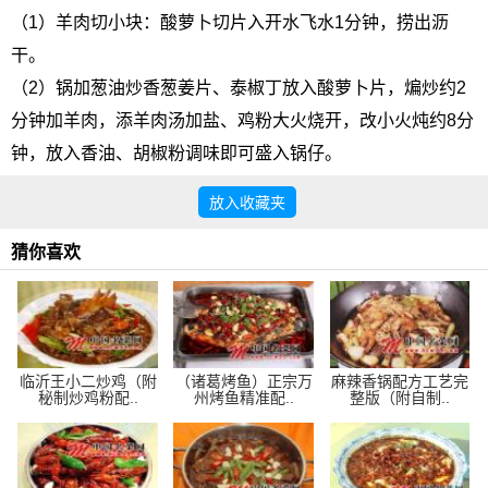
（1）羊肉切小块：酸萝卜切片入开水飞水1分钟，捞出沥
干。
（2）锅加葱油炒香葱姜片、泰椒丁放入酸萝卜片，煸炒约2
分钟加羊肉，添羊肉汤加盐、鸡粉大火烧开，改小火炖约8分
钟，放入香油、胡椒粉调味即可盛入锅仔。
放入收藏夹
猜你喜欢
临沂王小二炒鸡（附
（诸葛烤鱼）正宗万
麻辣香锅配方工艺完
秘制炒鸡粉配..
州烤鱼精准配..
整版（附自制..